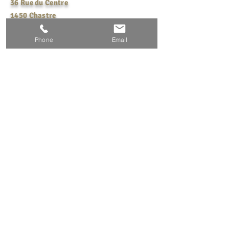
36 Rue du Centre
1450 Chastre
Belgique
Phone
Email
Nous joindre
Tél :
+32(0)477 36 60 84
Email :
info@ytpconsult.eu
© 2024 par Y.T.P. Consult
Créé avec
wix.com
Y.T.P. Consult
Management - Training - Coaching -