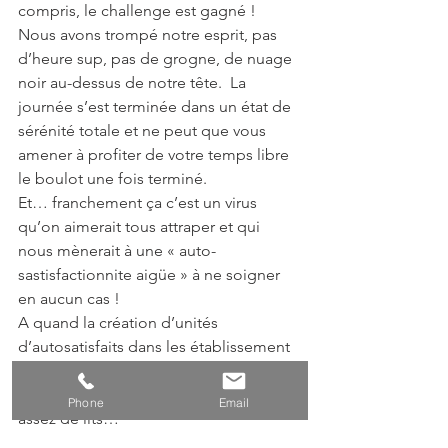
compris, le challenge est gagné !  
Nous avons trompé notre esprit, pas 
d’heure sup, pas de grogne, de nuage 
noir au-dessus de notre tête.  La 
journée s’est terminée dans un état de 
sérénité totale et ne peut que vous 
amener à profiter de votre temps libre 
le boulot une fois terminé. 
Et… franchement ça c’est un virus 
qu’on aimerait tous attraper et qui 
nous mènerait à une « auto-
sastisfactionnite aigüe » à ne soigner 
en aucun cas !
A quand la création d’unités 
d’autosatisfaits dans les établissement 
de soins de santé ? Nous avons 
comme dans l’idée qu’il n’y aura pas 
Phone
Email
assez de lits…
Découvrez la gestion du stress et du 