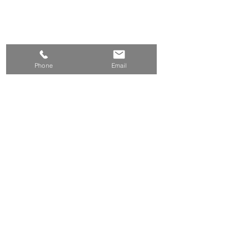
Phone
Email
Commentaires
Rédigez un commentaire...